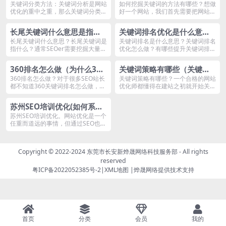
具体有哪些)
些(怎么选择关键词与优化)
关键词分类方法：关键词分析是网站
如何挖掘关键词的方法有哪些？想做
优化的重中之重，那么关键词分类就
好一个网站，我们首先需要把网站相
是关键词分析的一...
关的关键词挖掘出...
长尾关键词什么意思是指什
关键词排名优化是什么意思
么(长尾关键词和核心关键词
(提升关键词排名的方法)
长尾关键词什么意思？长尾关键词是
关键词排名是什么意思？关键词排名
指什么？通常SEOer需要挖掘大量长
优化怎么做？有哪些提升关键词排名
哪个流量大)
尾关键词，然...
的方法？如何获得...
360排名怎么做（为什么360
关键词策略有哪些（关键词
搜索没关键词排名）
策略是什么意思）
360排名怎么做？对于很多SEO站长
关键词策略有哪些？一个合格的网站
都不知道360关键词排名怎么做，很
优化师都懂得在建站之初就开始关键
多网站其他...
词分析与布局，这...
苏州SEO培训优化(如何系统
优化网站的长尾关键词)
苏州SEO培训优化。网站优化是一个
任重而道远的事情，但通过SEO也可
以稍微走一些...
Copyright © 2022-2024
东莞市长安新烨晟网络科技服务部
- All rights
reserved
粤ICP备2022052385号-2
|
XML地图
|
烨晟网络
提供技术支持
首页
分类
会员
我的