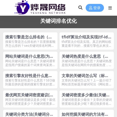
登录
关键词排名优化
搜索引擎是怎么排名的（百
tfidf算法介绍及实现(tf-idf
度搜索排名是怎么算的）
是什么的一种经典算法)
搜索引擎是怎么排名的？百度搜索顺
tfidf算法介绍及实现。真正的网站权
序怎么排的？seo关键词排名时网站
重是看不到的，搜索引擎也从来没给
优化的关键所在...
出过，但网...
网站关键词是什么意思(为什
关键词热度是什么意思（如
么要做关键词排名优化)
何查看关键词热度）
网站关键词是什么意思？关键词通常
关键词热度是什么意思？关键词热度
是指用户搜索的某个词来查询某类结
是指关键词在网民中的搜索热度，也
果，寻找并优化关...
可以单纯认为是搜...
搜索引擎友好性是什么意思
文章的关键词怎么写（标题
（有收录不一定有排名）
关键词怎么排写）
搜索引擎友好性是什么意思？SEO做
文章的关键词怎么写？上一篇介绍了
到最后拼的是谁的搜索引擎友好度
网站首页标题关键词写法《网站首页
高，高者排名比较...
标题最佳写法（网...
最优网页关键词密度建议(关
关键词密度多少最佳(关键词
键词密度多少合适最佳范围)
密度比较合适的范围是多少)
网页关键词密度建议是多少呢？最优
关键词密度多少最佳？文章的关键词
关键词密度是多少？关键词密度多少
密度最佳是多少呢？通过很多排名比
合适？关键词密度...
较好的文章可以看...
关键词分类方法(关键词分类
如何挖掘关键词的方法有哪